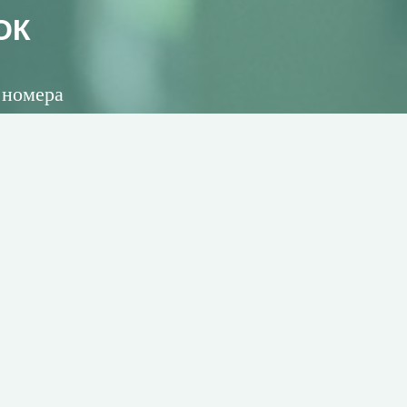
ОК
 номера
ерсональных данных