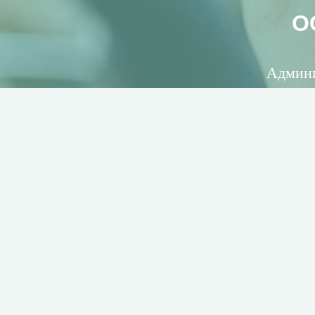
О
Админи
Отправляя форму 